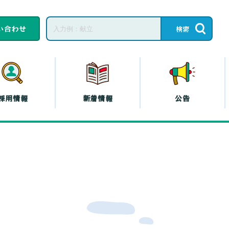
い合わせ
採用情報
新着情報
公告
子育てひろば・子育
て
教育相談
ープの共済
コープの
エシカル
』
プの斡旋
プの各種保険