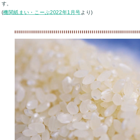
す。
(
機関紙まい・こーぷ2022年1月号
より)