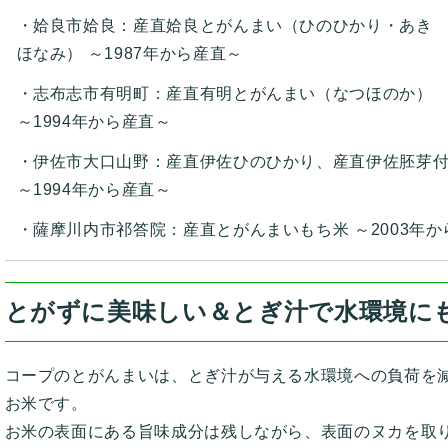
姶良市姶良：産直姶良とがんまい（ひのひかり・あき
ほなみ） ～1987年から産直～
志布志市有明町：産直有明とがんまい（なつほのか）
～1994年から産直～
伊佐市大口山野：産直伊佐ひのひかり、産直伊佐胚芽
～1994年から産直～
薩摩川内市祁答院：産直とがんまいもち米 ～2003年か
とがずに美味しい＆とぎ汁で水環境に
コープのとがんまいは、とぎ汁が与える水環境への負荷を
お米です。
お米の表面にある旨味成分は残しながら、表面のヌカを取り