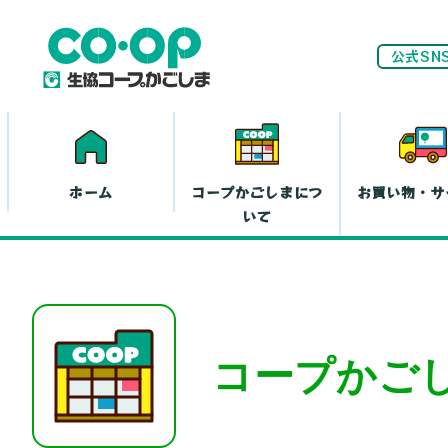
公式SN
ホーム
コープかごしまにつ
お買い物・サ
いて
ネ
家計(お金)に
コープかご
まつわる活動
お
離