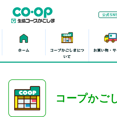
公式SN
ホーム
コープかごしまにつ
お買い物・サ
いて
ネ
家計(お金)に
コープかご
まつわる活動
お
離