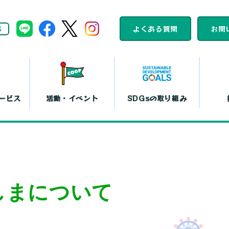
S
よくある質問
お問
ービス
活動・イベント
SDGsの取り組み
組合員活動
コープくらしの
カレンダー
助け合いの会
ット注文
店舗一覧
コ
平和と暮らしの
文化鑑賞会
しまについて
取り組み
『まい・夢
弁当宅配
お買い物代行
コー
島特販
移動店舗
コー