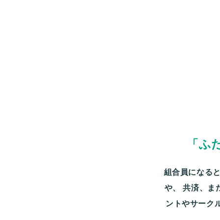
「ふ
組合員になると
や、
共済、ま
ントやサーク