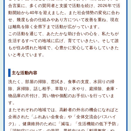
合言葉に、多くの賛同者と支援で活動を続け、2026年で活
動開始から40年を迎えました。また社会情勢の変化に合わ
せ、幾度も会の仕組みやあり方について改善を重ね、現在
は離島を除く全県下まで活動が広がっています。
この活動を通じて、あたたかな助け合いの心を、私たちが
生活するすべての地域に広げ、育てていきたい。そして誰
もが住み慣れた地域で、心豊かに安心して暮らしていきた
いと考えています。
主な活動内容
洗たく、部屋の掃除、窓拭き、食事の支度、水回りの掃
除、床掃除、話し相手、草取り、水やり、庭掃除、倉庫・
物品庫の片付け、買い物や個配のお手伝いを行っていま
す。
またそれぞれの地域では、高齢者の外出の機会になればと
企画された「ふれあい会食会」や「全体交流会(バスハイ
ク)」、健康維持のために「減塩」「生活機能の低下予防」
「認知症について」の学習、男性向けの「料理教室」や