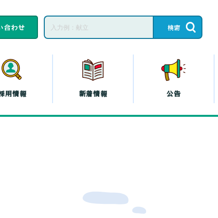
い合わせ
採用情報
新着情報
公告
子育てひろば・子育
て
教育相談
ープの共済
コープの
エシカル
』
プの斡旋
プの各種保険