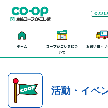
公式SN
ホーム
コープかごしまにつ
お買い物・サ
いて
ネ
家計(お金)に
活動・イベ
まつわる活動
お
離