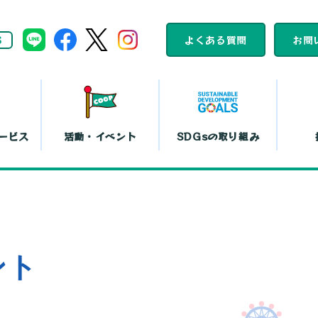
S
よくある質問
お問
ービス
活動・イベント
SDGsの取り組み
組合員活動
コープくらしの
カレンダー
助け合いの会
ット注文
店舗一覧
コ
平和と暮らしの
文化鑑賞会
ント
取り組み
『まい・夢
弁当宅配
お買い物代行
コー
島特販
移動店舗
コー