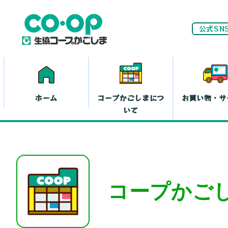
公式SN
ホーム
コープかごしまにつ
お買い物・サ
いて
ネ
家計(お金)に
コープかご
まつわる活動
お
離