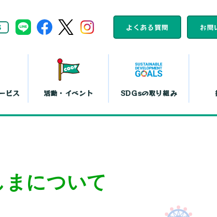
S
よくある質問
お問
ービス
活動・イベント
SDGsの取り組み
組合員活動
コープくらしの
カレンダー
助け合いの会
ット注文
店舗一覧
コ
平和と暮らしの
文化鑑賞会
しまについて
取り組み
『まい・夢
弁当宅配
お買い物代行
コー
島特販
移動店舗
コー