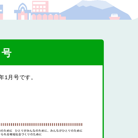
プの福祉
月号
年1月号です。