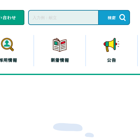
い合わせ
採用情報
新着情報
公告
子育てひろば・子育
て
教育相談
ープの共済
コープの
エシカル
』
プの斡旋
プの各種保険