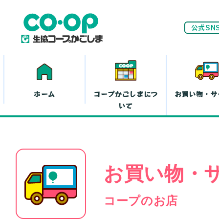
公式SN
ホーム
コープかごしまにつ
お買い物・サ
いて
ネ
お買い物・
家計(お金)に
まつわる活動
お
コープのお店
離