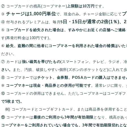
②
コープカードの残高(コープマネー)
上限額は10万円
です。
チャージは1,000円単位
プ
③
で、現金のみ。チャージ金額に応じて
日
・15日が通常の2倍(1％)、25
④ 付与されるプレミアムは、毎月
5
⑤
コープカードを紛失された場合は、すみやかにお近くの店舗へご連絡
す(再発行料金は100円です)。
⑥
紛失、盗難の間に他者にコープマネーを利用された場合の補償はいた
ださい。
⑦ カードは
強い磁気を帯びたもの
(スマートフォン、テレビ、ラジオ、冷
さい。
また、汚損、破
損しやすい個所(ズボンのポケットなど)に入れて
⑧ コープマネーでは
チケット、金券類、POSAカードの購入はできませ
⑨
コープマネーは
現金・商品券との併用が可能です
。通常レジに限り、
⑩ コープカードの併用はできません。ただしコープマネーはコープギフ
で5枚まで)。
例) コープカードとコープギフトカード、または商品券
を併用するこ
⑪
コープマネーは
最後のご利用から3年間が有効期限
となり、残高があ
コープマネーをご利用されていない場合でも、3年間で有効期限切れとな