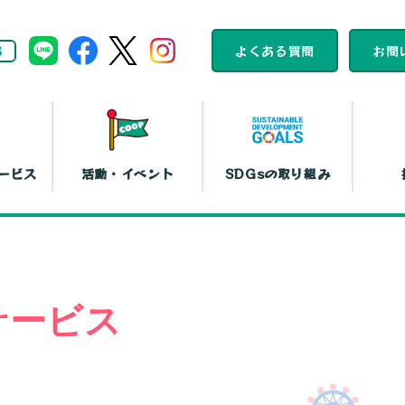
S
よくある質問
お問
ービス
活動・イベント
SDGsの取り組み
組合員活動
コープくらしの
カレンダー
助け合いの会
ット注文
店舗一覧
コ
サービス
平和と暮らしの
文化鑑賞会
取り組み
『まい・夢
弁当宅配
お買い物代行
コー
島特販
移動店舗
コー