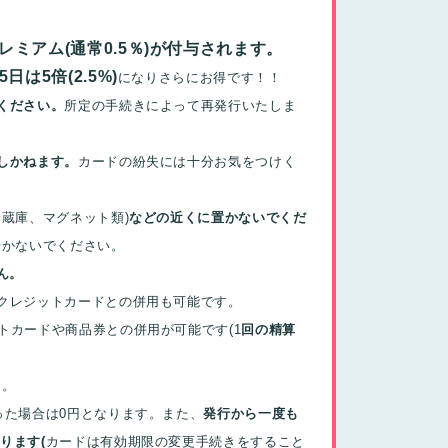
レミアム(通常0.5％)が付与されます。
日は5倍(2.5%)
になりさらにお得です！！
ください。
所定の手続きによって再発行いたしま
しかねます。
カードの紛失には十分お気をつけく
蔵庫、マグネット類)
などの近くに置かないでくだ
歩かないでください。
ん。
クレジットカードとの併用も可能です。
トカードや商品券との併用が可能です(1
回の精算
と。
った場合は0円となります。
また、
発行から一度も
ります(
カードは有効期限の変更手続きをすること