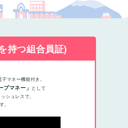
プの福祉
を持つ組合員証)
電子マネー機能付き。
ープマネー」
として
ャッシュレスで、
す。