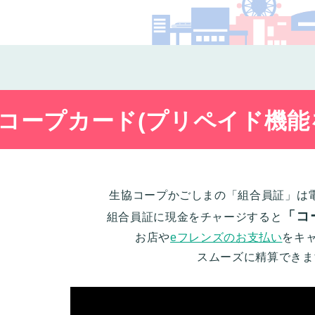
コー
コープカード(プリペイド機能
生協コープかごしまの「組合員証」は
「コ
組合員証に現金をチャージすると
お店や
eフレンズのお支払い
をキ
スムーズに精算できま