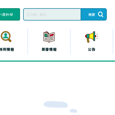
い合わせ
採用情報
新着情報
公告
子育てひろば・子育
て
教育相談
ープの共済
コープの
エシカル
』
プの斡旋
プの各種保険