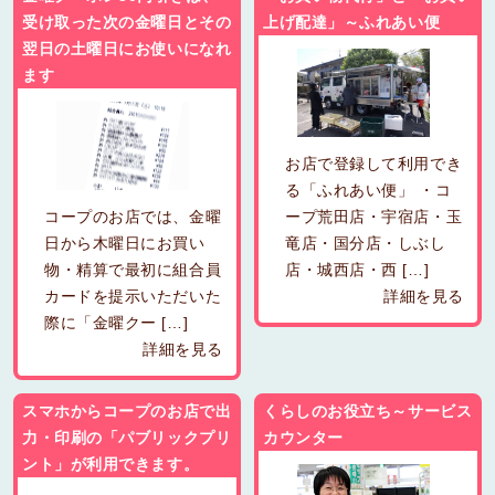
受け取った次の金曜日とその
上げ配達」～ふれあい便
翌日の土曜日にお使いになれ
ます
お店で登録して利用でき
る「ふれあい便」 ・コ
コープのお店では、金曜
ープ荒田店・宇宿店・玉
日から木曜日にお買い
竜店・国分店・しぶし
物・精算で最初に組合員
店・城西店・西 […]
カードを提示いただいた
詳細を見る
際に「金曜クー […]
詳細を見る
スマホからコープのお店で出
くらしのお役立ち～サービス
力・印刷の「パブリックプリ
カウンター
ント」が利用できます。