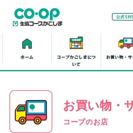
公式SN
ホーム
コープかごしまにつ
お買い物・サ
いて
ネ
お買い物・
家計(お金)に
まつわる活動
お
コープのお店
離