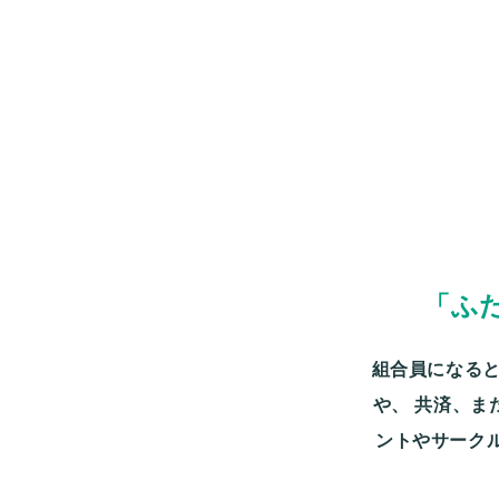
「ふ
組合員になると
や、
共済、ま
ントやサーク