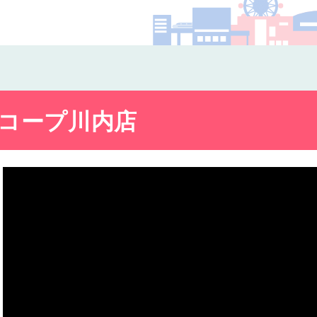
コー
コープ川内店