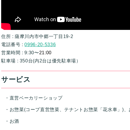
住所 : 薩摩川内市中郷一丁目19-2
電話番号 :
0996-20-5336
営業時間 : 9:30〜
21:00
駐車場 : 350台(内2台は優先駐車場）
サービス
直営ベーカリーショップ
お惣菜(コープ直営惣菜、テナントお惣菜「花水車」)、
お酒