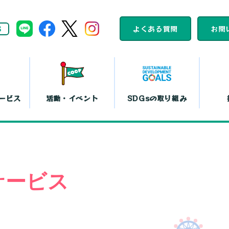
S
よくある質問
お問
ービス
活動・イベント
SDGsの取り組み
組合員活動
コープくらしの
カレンダー
助け合いの会
ット注文
店舗一覧
コ
サービス
平和と暮らしの
文化鑑賞会
取り組み
『まい・夢
弁当宅配
お買い物代行
コー
島特販
移動店舗
コー