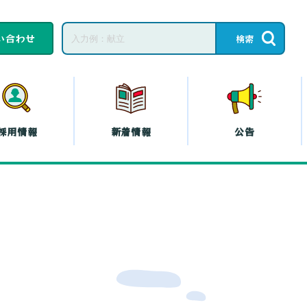
い合わせ
採用情報
新着情報
公告
子育てひろば・子育
て
教育相談
ープの共済
コープの
エシカル
』
プの斡旋
プの各種保険