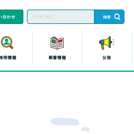
い合わせ
採用情報
新着情報
公告
子育てひろば・子育
て
教育相談
ープの共済
コープの
エシカル
』
プの斡旋
プの各種保険