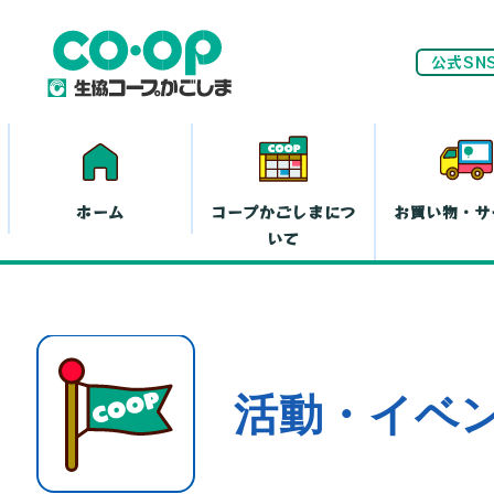
公式SN
ホーム
コープかごしまにつ
お買い物・サ
いて
ネ
家計(お金)に
活動・イベ
まつわる活動
お
離