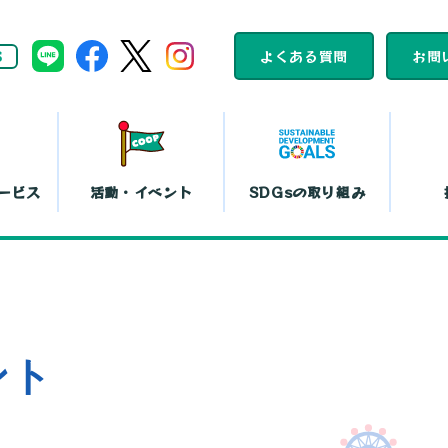
S
よくある質問
お問
ービス
活動・イベント
SDGsの取り組み
組合員活動
コープくらしの
カレンダー
助け合いの会
ット注文
店舗一覧
コ
平和と暮らしの
文化鑑賞会
ント
取り組み
『まい・夢
弁当宅配
お買い物代行
コー
島特販
移動店舗
コー