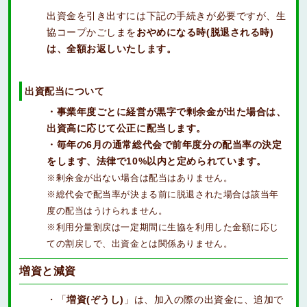
出資金を引き出すには下記の手続きが必要ですが、生
協コープかごしまを
おやめになる時(脱退される時)
は、全額お返しいたします。
出資配当について
・事業年度ごとに経営が黒字で剰余金が出た場合は、
出資高に応じて公正に配当します。
・毎年の6月の通常総代会で前年度分の配当率の決定
をします、法律で10%以内と定められています。
※剰余金が出ない場合は配当はありません。
※総代会で配当率が決まる前に脱退された場合は該当年
度の配当はうけられません。
※利用分量割戻は一定期間に生協を利用した金額に応じ
ての割戻しで、出資金とは関係ありません。
増資と減資
・「
増資(ぞうし)
」は、加入の際の出資金に、追加で