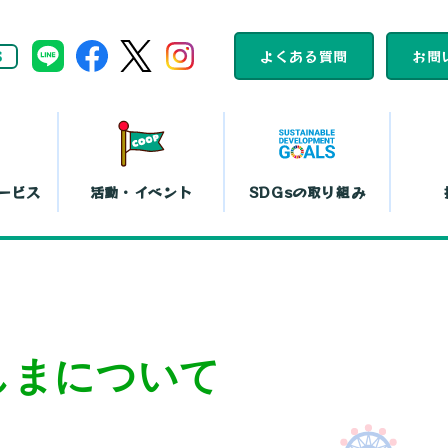
S
よくある質問
お問
ービス
活動・イベント
SDGsの取り組み
組合員活動
コープくらしの
カレンダー
助け合いの会
ット注文
店舗一覧
コ
平和と暮らしの
文化鑑賞会
しまについて
取り組み
『まい・夢
弁当宅配
お買い物代行
コー
島特販
移動店舗
コー