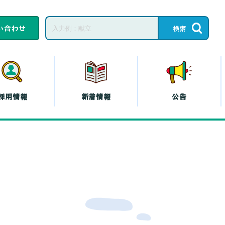
い合わせ
採用情報
新着情報
公告
子育てひろば・子育
て
教育相談
ープの共済
コープの
エシカル
』
プの斡旋
プの各種保険