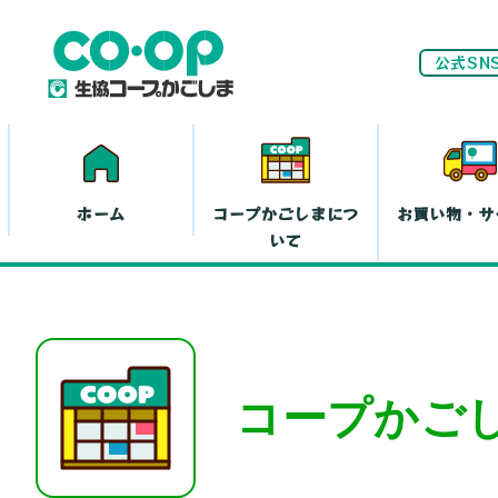
公式SN
ホーム
コープかごしまにつ
お買い物・サ
いて
ネ
家計(お金)に
コープかご
まつわる活動
お
離