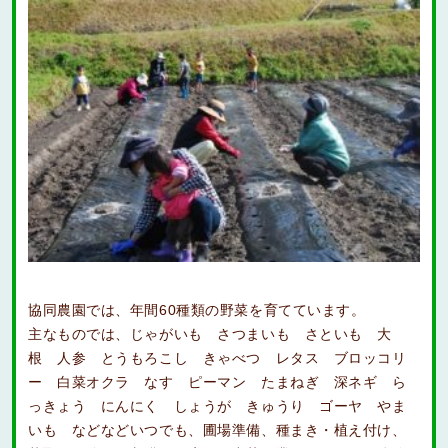
協同農園では、年間60種類の野菜を育てています。
主なものでは、じゃがいも さつまいも さといも 大
根 人参 とうもろこし きゃべつ レタス ブロッコリ
ー 白菜オクラ なす ピーマン たまねぎ 深ネギ ら
っきょう にんにく しょうが きゅうり ゴーヤ やま
いも などなどいつでも、圃場準備、種まき・植え付け、