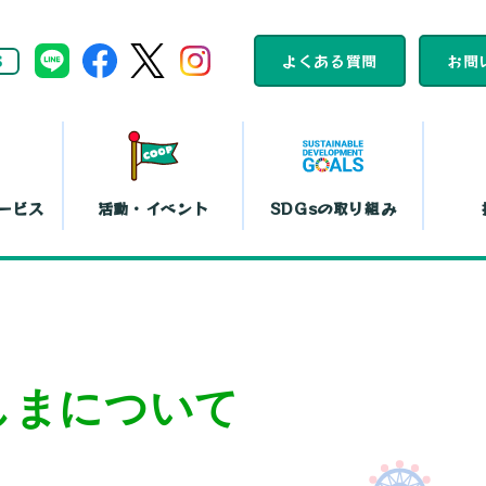
S
よくある質問
お問
ービス
活動・イベント
SDGsの取り組み
組合員活動
コープくらしの
カレンダー
助け合いの会
ット注文
店舗一覧
コ
平和と暮らしの
文化鑑賞会
しまについて
取り組み
『まい・夢
弁当宅配
お買い物代行
コー
島特販
移動店舗
コー