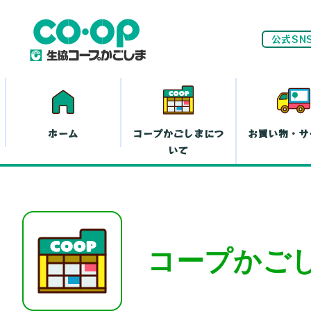
公式SN
ホーム
コープかごしまにつ
お買い物・サ
いて
ネ
家計(お金)に
コープかご
まつわる活動
お
離