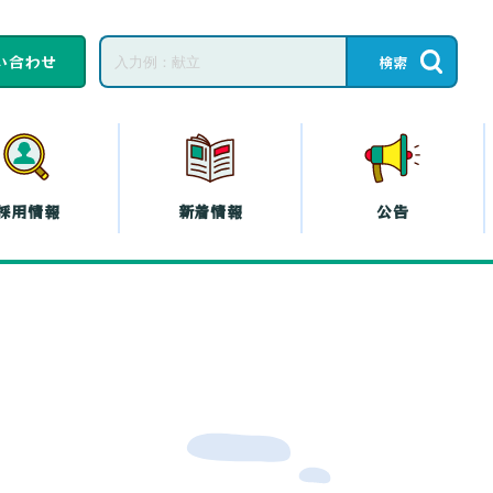
い合わせ
採用情報
新着情報
公告
子育てひろば・子育
て
教育相談
ープの共済
コープの
エシカル
』
プの斡旋
プの各種保険