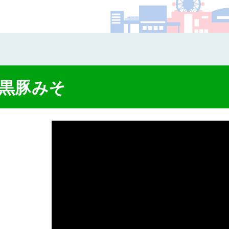
コー
黒豚みそ