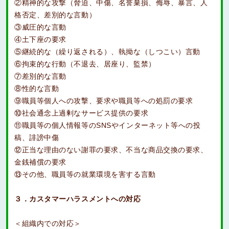
②精神的な攻撃（脅迫、中傷、名誉棄損、侮辱、暴言、人
格否定、差別的な言動）
③威圧的な言動
④土下座の要求
⑤継続的な（繰り返される）、執拗な（しつこい）言動
⑥拘束的な行動（不退去、居座り、監禁）
⑦差別的な言動
⑧性的な言動
⑨職員等個人への攻撃、要求や職員等への処罰の要求
⑩社会通念上過剰なサービス提供の要求
⑪職員等の個人情報等のSNSやインターネット等への投
稿、誹謗中傷
⑫正当な理由のない謝罪の要求、不当な商品交換の要求、
金銭補償の要求
⑬その他、職員等の就業環境を害する言動
３．カスタマーハラスメントへの対応
＜組織内での対応＞