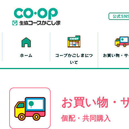
公式SN
ホーム
コープかごしまにつ
お買い物・サ
いて
ネ
お買い物・
家計(お金)に
まつわる活動
お
個配・共同購入
離