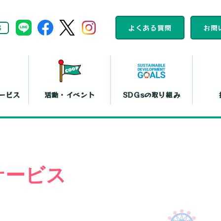
S
よくある質問
お問
ービス
活動・イベント
SDGsの取り組み
組合員活動
コープくらしの
カレンダー
助け合いの会
ット注文
店舗一覧
コ
サービス
平和と暮らしの
文化鑑賞会
取り組み
『まい・夢
弁当宅配
お買い物代行
コー
島特販
移動店舗
コー