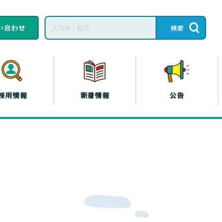
い合わせ
採用情報
新着情報
公告
子育てひろば・子育
て
教育相談
ープの共済
コープの
エシカル
』
プの斡旋
プの各種保険