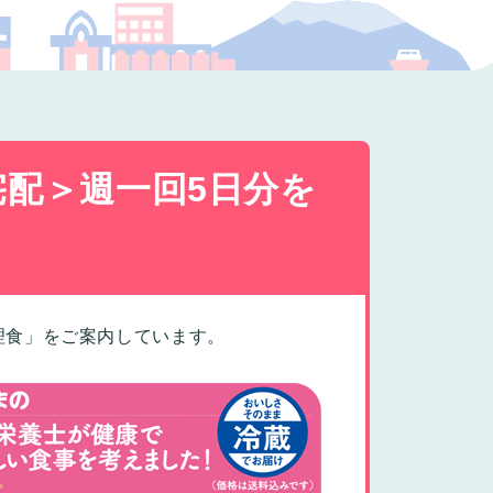
プの福祉
配＞週一回5日分を
理食」をご案内しています。