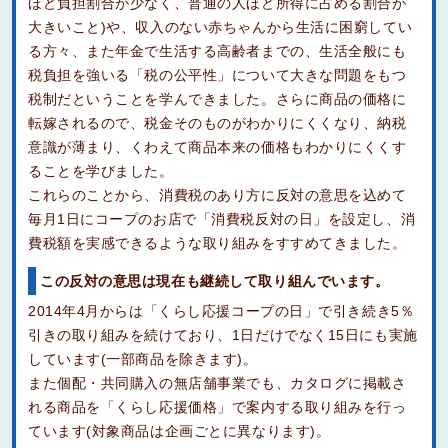
ほど負担割合が少なく、普通の人ほど所得に占める割合が
大きいこと)や、収入のない赤ちゃんから生活に困窮してい
る方々、また年金で生活する高齢者までの、生活全般にも
税負担を強いる「税の公平性」について大きな問題をもつ
税制だということを学んできました。さらに商品の価格に
転嫁されるので、税金そのものがわかりにくくなり、納税
意識が薄まり、くわえて商品本来の価格もわかりにくくす
ることを学びました。
これらのことから、消費税のあり方に反対の意思を込めて
毎月1日にコープのお店で「消費税反対の日」を設定し、消
費税額を実感できるような取り組みをすすめてきました。
この反対の意思は現在も継続して取り組んでいます。
2014年4月からは「くらし応援コープの日」で引き続き5％
引きの取り組みを続けており、1日だけでなく15日にも実施
しています(一部商品を除きます)。
また個配・共同購入の無店舗事業でも、カタログに掲載さ
れる商品を「くらし応援価格」で案内する取り組みを行っ
ています(対象商品は企画ごとに異なります)。