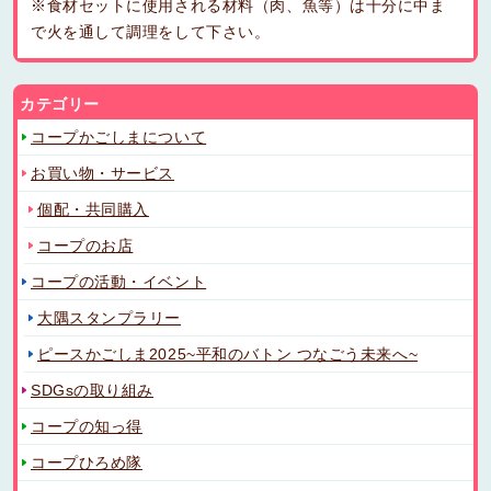
※食材セットに使用される材料（肉、魚等）は十分に中ま
で火を通して調理をして下さい。
カテゴリー
コープかごしまについて
お買い物・サービス
個配・共同購入
コープのお店
コープの活動・イベント
大隅スタンプラリー
ピースかごしま2025~平和のバトン つなごう未来へ~
SDGsの取り組み
コープの知っ得
コープひろめ隊