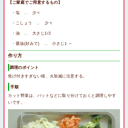
【ご家庭でご用意するもの】
塩 … 少々
こしょう … 少々
油 … 大さじ1/2
醤油(好みで) … 小さじ1 ～
作り方
調理のポイント
焦げ付きすぎない様、火加減に注意する。
手順
カット野菜は、バットなどに取り分けておくと調理しやす
いです。