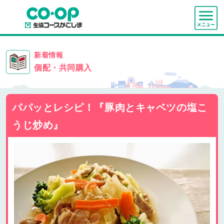
新着情報
個配・共同購入
パパッとレシピ！『豚肉とキャベツの塩こ
うじ炒め』