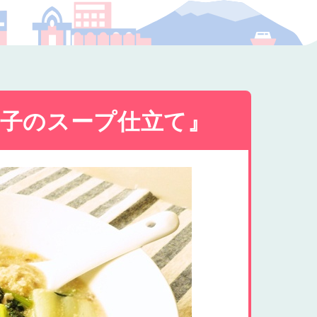
プの福祉
子のスープ仕立て』