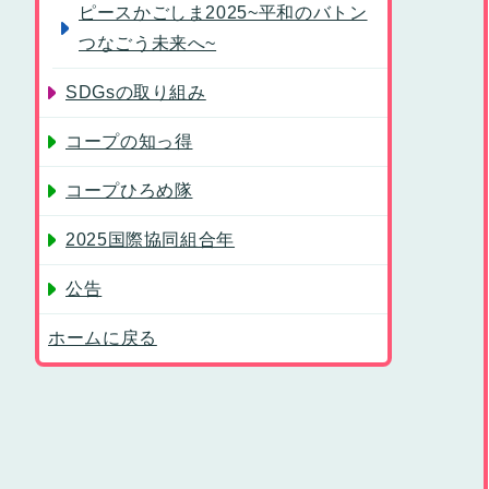
ピースかごしま2025~平和のバトン
つなごう未来へ~
SDGsの取り組み
コープの知っ得
コープひろめ隊
2025国際協同組合年
公告
ホームに戻る