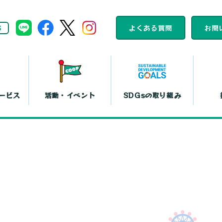
S
よくある質問
お問
ービス
活動・イベント
SDGsの取り組み
組合員活動
コープくらしの
カレンダー
助け合いの会
ット注文
店舗一覧
コ
平和と暮らしの
文化鑑賞会
取り組み
『まい・夢
弁当宅配
お買い物代行
コー
島特販
移動店舗
コー