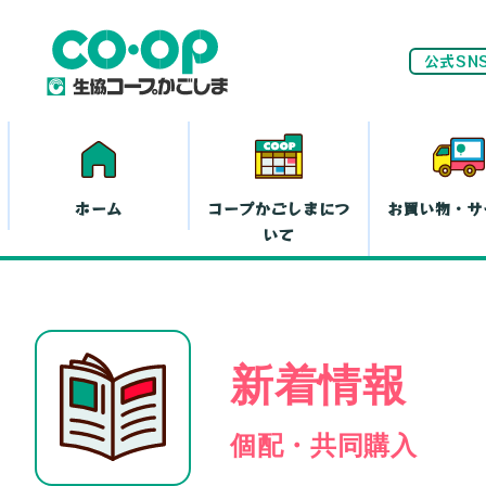
公式SN
ホーム
コープかごしまにつ
お買い物・サ
いて
ネ
新着情報
家計(お金)に
まつわる活動
お
個配・共同購入
離