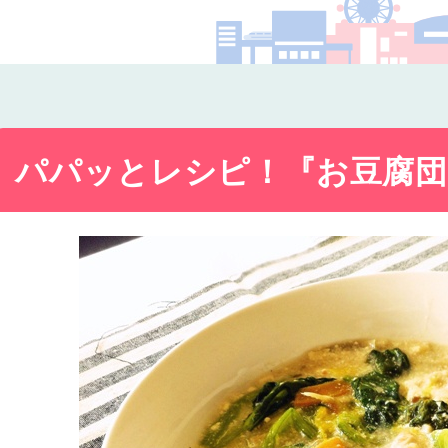
コー
パパッとレシピ！『お豆腐団