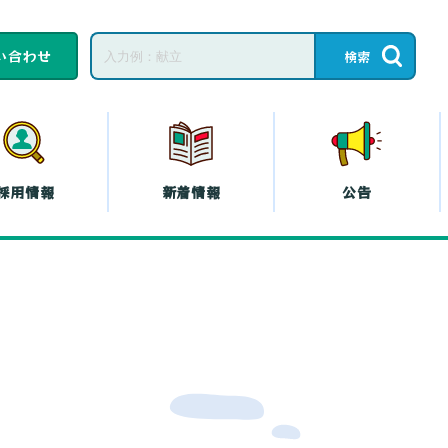
い合わせ
採用情報
新着情報
公告
子育てひろば・子育
て
教育相談
ープの共済
コープの
エシカル
』
プの斡旋
プの各種保険