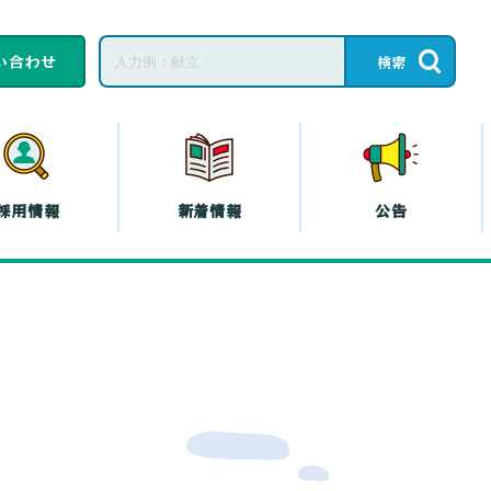
い合わせ
採用情報
新着情報
公告
子育てひろば・子育
て
教育相談
ープの共済
コープの
エシカル
』
プの斡旋
プの各種保険