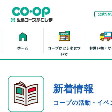
公式SN
ホーム
コープかごしまにつ
お買い物・サ
いて
ネ
新着情報
家計(お金)に
まつわる活動
お
コープの活動・イベ
離