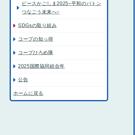
ピースかごしま2025~平和のバトン
つなごう未来へ~
SDGsの取り組み
コープの知っ得
コープひろめ隊
2025国際協同組合年
公告
ホームに戻る