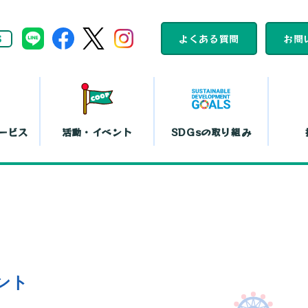
S
よくある質問
お問
ービス
活動・イベント
SDGsの取り組み
組合員活動
コープくらしの
カレンダー
助け合いの会
ット注文
店舗一覧
コ
平和と暮らしの
文化鑑賞会
取り組み
『まい・夢
弁当宅配
お買い物代行
コー
ント
島特販
移動店舗
コー