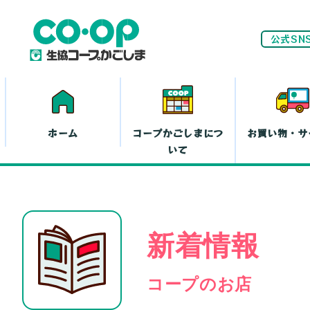
公式SN
ホーム
コープかごしまにつ
お買い物・サ
いて
ネ
新着情報
家計(お金)に
まつわる活動
お
コープのお店
離