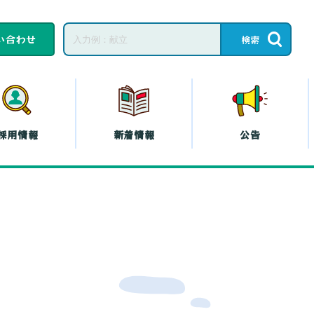
い合わせ
採用情報
新着情報
公告
子育てひろば・子育
て
教育相談
ープの共済
コープの
エシカル
』
プの斡旋
プの各種保険