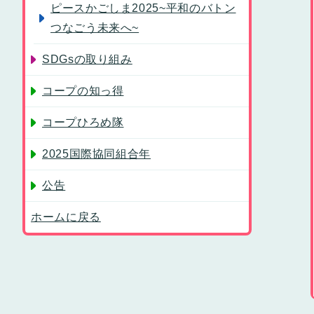
ピースかごしま2025~平和のバトン
つなごう未来へ~
SDGsの取り組み
コープの知っ得
コープひろめ隊
2025国際協同組合年
公告
ホームに戻る