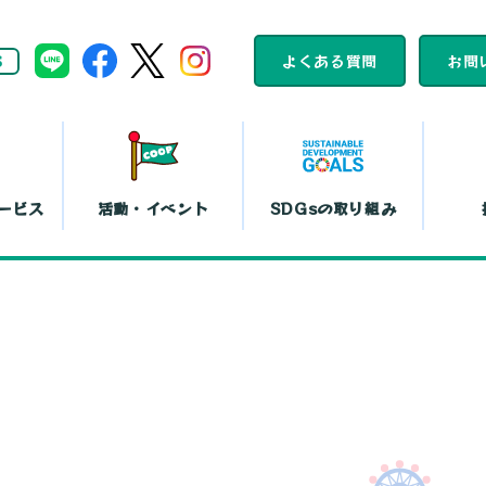
S
よくある質問
お問
ービス
活動・イベント
SDGsの取り組み
組合員活動
コープくらしの
カレンダー
助け合いの会
ット注文
店舗一覧
コ
平和と暮らしの
文化鑑賞会
取り組み
『まい・夢
弁当宅配
お買い物代行
コー
島特販
移動店舗
コー