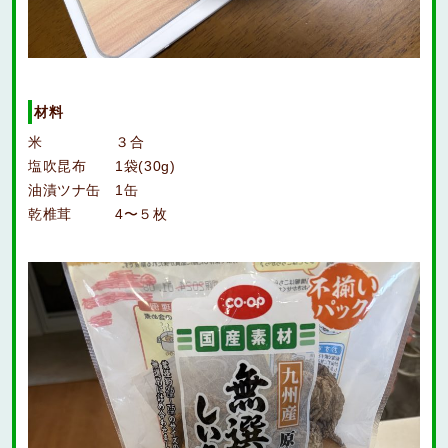
材料
米 ３合
塩吹昆布 1袋(30g)
油漬ツナ缶 1缶
乾椎茸 4〜５枚