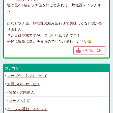
塩吹昆布1袋とツナ缶を汁ごと入れて、炊飯器スイッチオ
ン。
昆布とツナ缶、乾椎茸の組み合わせで美味しくない訳があ
りません。
見た目は地味ですが、味は折り紙つきです！
手軽に簡単に味が決まるのでぜひお試しください
いいね !
19
カテゴリー
コープかごしまについて
お買い物・サービス
個配・共同購入
コープのお店
コープの活動・イベント