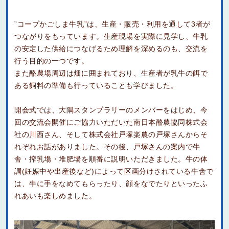
”コープかごしま牛乳”は、生産・販売・利用を通して3者が
つながりをもっています。生産現場を実際に見学し、牛乳
の安定した供給につなげるため理解を深めるのも、交流を
行う目的の一つです。
また酪農場周辺は畑に囲まれており、生産者が乳牛の餌で
ある飼料の準備も行っていることも学びました。
開会式では、大隅スタンプラリーのメンバーをはじめ、今
回の交流会開催にご協力いただいた南日本酪農協同株式会
社の川西さん、そして株式会社戸塚楽農の戸塚さんからそ
れぞれお話がありました。その後、戸塚さんの案内で牛
舎・搾乳場・堆肥場を順番に説明いただきました。牛の体
調(妊娠中や出産後など)によって区画分けされている牛舎で
は、牛に手をなめてもらったり、顔をなでたりといったふ
れあいも楽しめました。