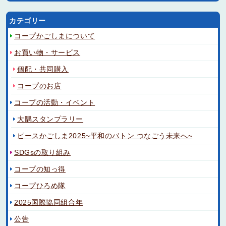
カテゴリー
コープかごしまについて
お買い物・サービス
個配・共同購入
コープのお店
コープの活動・イベント
大隅スタンプラリー
ピースかごしま2025~平和のバトン つなごう未来へ~
SDGsの取り組み
コープの知っ得
コープひろめ隊
2025国際協同組合年
公告