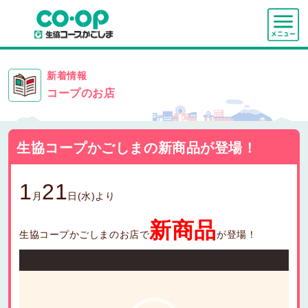
新着情報
コープのお店
生協コープかごしまの新商品が登場！
1
21
月
日(水)より
新商品
生協コープかごしまのお店で
が登場！
動
画
プ
レ