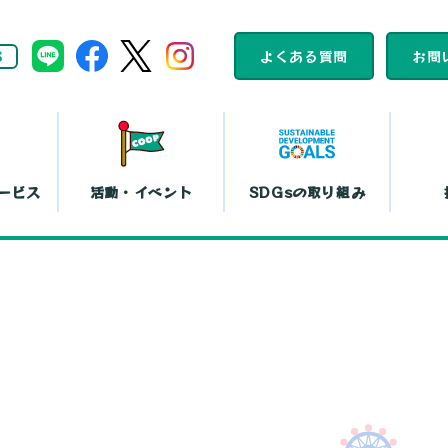
S
よくある質問
お問
ービス
活動・イベント
SDGsの取り組み
組合員活動
コープくらしの
カレンダー
助け合いの会
ット注文
店舗一覧
コ
平和と暮らしの
文化鑑賞会
取り組み
『まい・夢
弁当宅配
お買い物代行
コー
島特販
移動店舗
コー