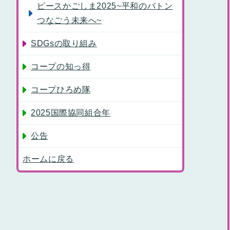
ピースかごしま2025~平和のバトン
つなごう未来へ~
SDGsの取り組み
コープの知っ得
コープひろめ隊
2025国際協同組合年
公告
ホームに戻る