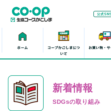
公式SN
ホーム
コープかごしまにつ
お買い物・サ
いて
ネ
新着情報
家計(お金)に
まつわる活動
お
SDGsの取り組み
離