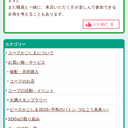
ます)。
また職員と一緒に、来店いただく方が楽しんで参加できる
企画を考えることもあります。
いいね !
8
カテゴリー
コープかごしまについて
お買い物・サービス
個配・共同購入
コープのお店
コープの活動・イベント
大隅スタンプラリー
ピースかごしま2025~平和のバトン つなごう未来へ~
SDGsの取り組み