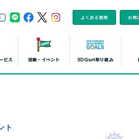
S
よくある質問
お問
ービス
活動・イベント
SDGsの取り組み
組合員活動
コープくらしの
カレンダー
助け合いの会
ット注文
店舗一覧
コ
平和と暮らしの
文化鑑賞会
取り組み
『まい・夢
弁当宅配
お買い物代行
コー
ント
島特販
移動店舗
コー