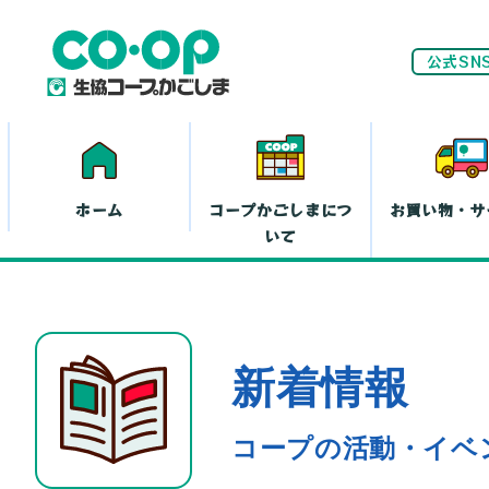
公式SN
ホーム
コープかごしまにつ
お買い物・サ
いて
ネ
新着情報
家計(お金)に
まつわる活動
お
コープの活動・イベ
離