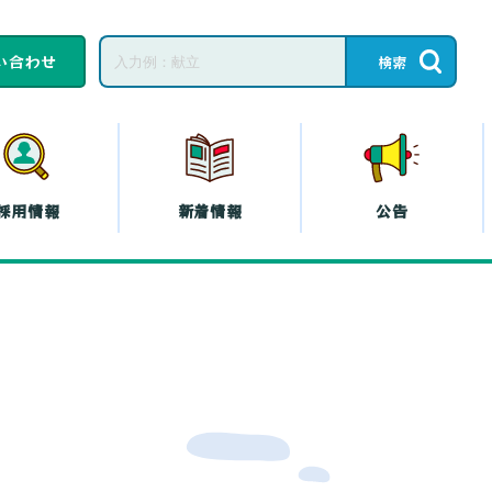
い合わせ
採用情報
新着情報
公告
子育てひろば・子育
て
教育相談
ープの共済
コープの
エシカル
』
プの斡旋
プの各種保険