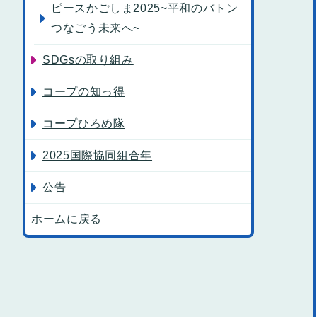
ピースかごしま2025~平和のバトン
つなごう未来へ~
SDGsの取り組み
コープの知っ得
コープひろめ隊
2025国際協同組合年
公告
ホームに戻る