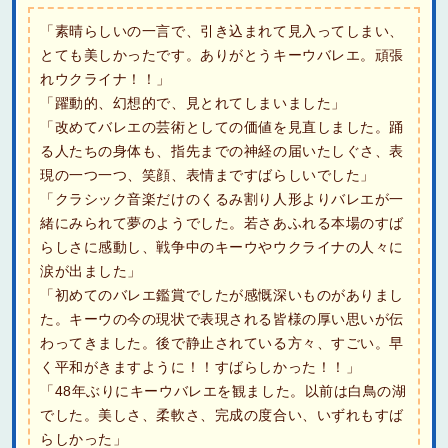
「素晴らしいの一言で、引き込まれて見入ってしまい、
とても美しかったです。ありがとうキーウバレエ。頑張
れウクライナ！！」
「躍動的、幻想的で、見とれてしまいました」
「改めてバレエの芸術としての価値を見直しました。踊
る人たちの身体も、指先までの神経の届いたしぐさ、表
現の一つ一つ、笑顔、表情まですばらしいでした」
「クラシック音楽だけのくるみ割り人形よりバレエが一
緒にみられて夢のようでした。若さあふれる本場のすば
らしさに感動し、戦争中のキーウやウクライナの人々に
涙が出ました」
「初めてのバレエ鑑賞でしたが感慨深いものがありまし
た。キーウの今の現状で表現される皆様の厚い思いが伝
わってきました。後で静止されている方々、すごい。早
く平和がきますように！！すばらしかった！！」
「48年ぶりにキーウバレエを観ました。以前は白鳥の湖
でした。美しさ、柔軟さ、完成の度合い、いずれもすば
らしかった」