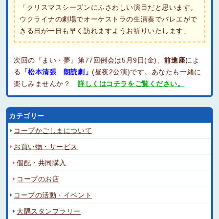
「クリスマスシーズンにふさわしい演目だと思います。
ウクライナの劇場でオーケストラの生演奏でバレエがで
きる日が一日も早く訪れますようお祈りいたします」
次回の『まい・夢』第77回例会は5月9日(金)、
前進座
によ
る
「松本清張 朗読劇」
(昼夜2公演)です。あなたも一緒に
楽しみませんか？
詳しくはコチラをご覧ください。
カテゴリー
コープかごしまについて
お買い物・サービス
個配・共同購入
コープのお店
コープの活動・イベント
大隅スタンプラリー