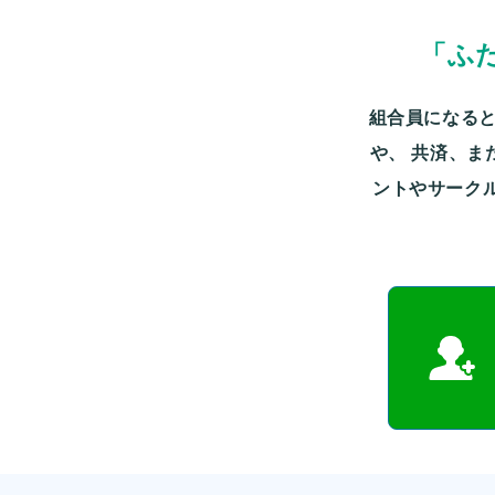
「ふ
組合員になると
や、
共済、ま
ントやサーク