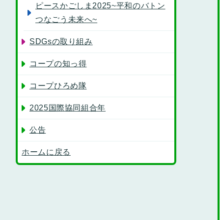
ピースかごしま2025~平和のバトン
つなごう未来へ~
SDGsの取り組み
コープの知っ得
コープひろめ隊
2025国際協同組合年
公告
ホームに戻る