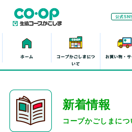
公式SN
ホーム
コープかごしまにつ
お買い物・サ
いて
ネ
新着情報
家計(お金)に
まつわる活動
お
コープかごしまにつ
離