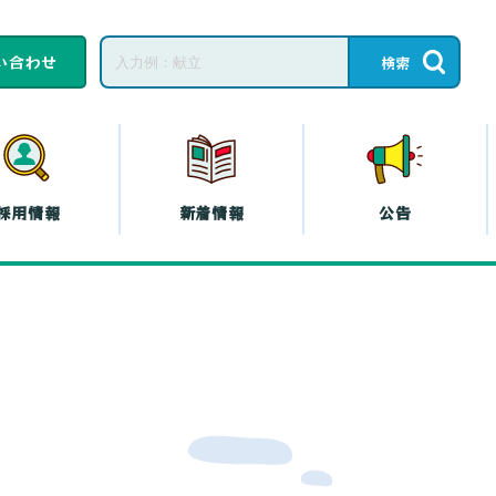
い合わせ
採用情報
新着情報
公告
子育てひろば・子育
て
教育相談
ープの共済
コープの
エシカル
』
プの斡旋
プの各種保険