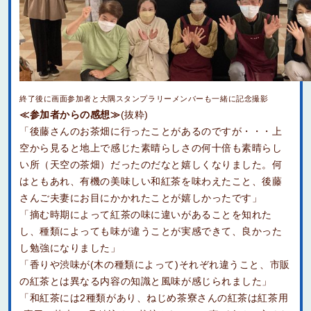
終了後に画面参加者と大隅スタンプラリーメンバーも一緒に記念撮影
≪参加者からの感想≫
(抜粋)
「後藤さんのお茶畑に行ったことがあるのですが・・・上
空から見ると地上で感じた素晴らしさの何十倍も素晴らし
い所（天空の茶畑）だったのだなと嬉しくなりました。何
はともあれ、有機の美味しい和紅茶を味わえたこと、後藤
さんご夫妻にお目にかかれたことが嬉しかったです」
「摘む時期によって紅茶の味に違いがあることを知れた
し、種類によっても味が違うことが実感できて、良かった
し勉強になりました」
「香りや渋味が(木の種類によって)それぞれ違うこと、市販
の紅茶とは異なる内容の知識と風味が感じられました」
「和紅茶には2種類があり、ねじめ茶寮さんの紅茶は紅茶用