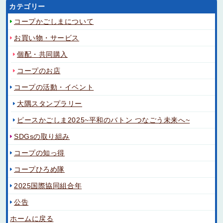
カテゴリー
コープかごしまについて
お買い物・サービス
個配・共同購入
コープのお店
コープの活動・イベント
大隅スタンプラリー
ピースかごしま2025~平和のバトン つなごう未来へ~
SDGsの取り組み
コープの知っ得
コープひろめ隊
2025国際協同組合年
公告
ホームに戻る