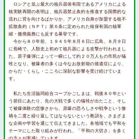
ロシアと並ぶ最大の核兵器保有国であるアメリカによる
核実験再開の表明は、核兵器禁止条約を推進する国際的な
流れに背を向けるばかりか、アメリカ自身が加盟する核不
拡散条約（ＮＰＴ）第６条に定められた核保有国の核軍
縮・撤廃義務にも反する暴挙です。
今から８０年前、１９４５年８月６日に広島、８月９日
に長崎で、人類史上初めて核兵器による攻撃が行われまし
た。原子爆弾によって一瞬にして約２０万人もの市民が犠
牲となり、被爆者の多くは今なお放射能の後遺症により、
からだ・くらし・こころに深刻な影響を受け続けていま
す。
私たち生活協同組合コープかごしまは、戦後８０年とい
う節目にあたり、先の大戦で多くの犠牲が出たこと、そし
て被爆体験の悲惨さから、原爆の恐ろしさや戦争という惨
禍を二度と繰り返してはならないという教訓を、さまざま
な企画や学習を通じて伝えてきました。各地域でも平和を
テーマにした取り組みが行われ、「平和の大切さ」を多く
の方々が実感しています。