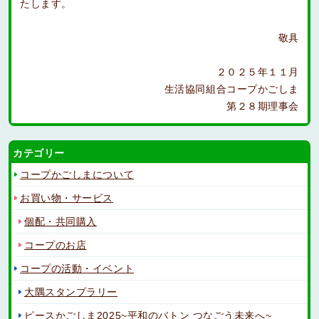
たします。
敬具
２０２５年１１月
生活協同組合コープかごしま
第２８期理事会
カテゴリー
コープかごしまについて
お買い物・サービス
個配・共同購入
コープのお店
コープの活動・イベント
大隅スタンプラリー
ピースかごしま2025~平和のバトン つなごう未来へ~