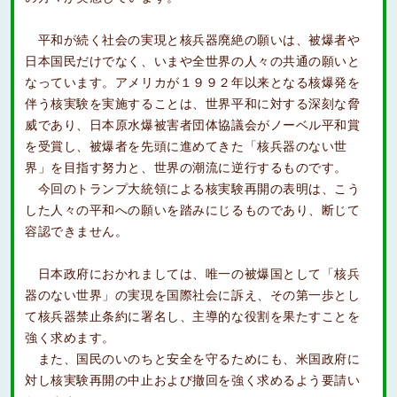
平和が続く社会の実現と核兵器廃絶の願いは、被爆者や
日本国民だけでなく、いまや全世界の人々の共通の願いと
なっています。アメリカが１９９２年以来となる核爆発を
伴う核実験を実施することは、世界平和に対する深刻な脅
威であり、日本原水爆被害者団体協議会がノーベル平和賞
を受賞し、被爆者を先頭に進めてきた「核兵器のない世
界」を目指す努力と、世界の潮流に逆行するものです。
今回のトランプ大統領による核実験再開の表明は、こう
した人々の平和への願いを踏みにじるものであり、断じて
容認できません。
日本政府におかれましては、唯一の被爆国として「核兵
器のない世界」の実現を国際社会に訴え、その第一歩とし
て核兵器禁止条約に署名し、主導的な役割を果たすことを
強く求めます。
また、国民のいのちと安全を守るためにも、米国政府に
対し核実験再開の中止および撤回を強く求めるよう要請い